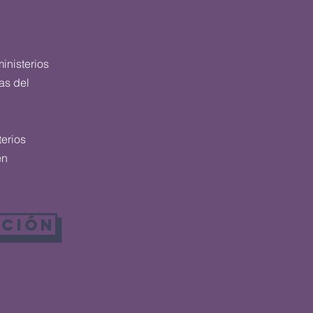
inisterios
as del
terios
en
ACIÓN