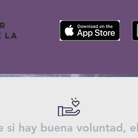
R
 LA
 si hay buena voluntad, e