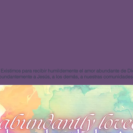
Existimos para recibir humildemente el amor abundante de Di
bundantemente a Jesús, a los demás, a nuestras comunidades