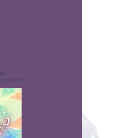
os.
 y al mundo.