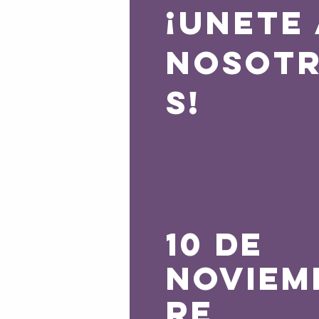
¡UNETE
NOSOT
S!
10 de
noviem
re