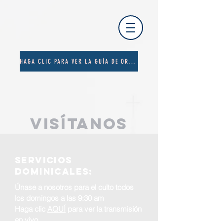
HAGA CLIC PARA VER LA GUÍA DE ORACIÓN
Visítanos
Servicios
dominicales:
Únase a nosotros para el culto todos
los domingos a las 9:30 am
Haga clic
AQUÍ
para ver la transmisión
en vivo