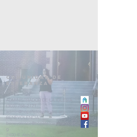
Comunidad de
esperanza
ADMINISTRADOR DE LA IGLESIA
(303) 756-2121
admin@hopefellowshipcrc.org
BENEVOLENCIA
benevolence@hopefellowshipcrc.or
g
2400 S. Ash St.