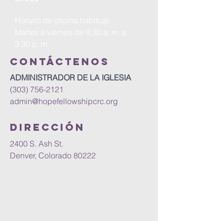
Horario de oficina habitual:
Martes a viernes de 8:30 a. m. a
3:30 p. m.
Contáctenos
ADMINISTRADOR DE LA IGLESIA
(303) 756-2121
admin@hopefellowshipcrc.org
DIRECCIÓN
2400 S. Ash St.
Denver, Colorado 80222